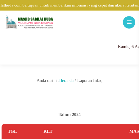
huda.com bertujuan untuk memberikan informasi yang cepat dan akurat terutama 
Kamis, 6 A
Anda disini :
Beranda
/
Laporan Infaq
Tahun 2024
TGL
KET
MA