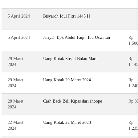
5 April 2024
Bisyaroh Idul Fitri 1445 H
5 April 2024
Jariyah Bpk Abdul Faqih Ibu Uswatun
Rp
1.50
29 Maret
Uang Kotak Sosial Bulan Maret
Rp
2024
1.14
29 Maret
Uang Kotak 29 Maret 2024
Rp
2024
1.24
28 Maret
Cash Back Beli Kipas dari shoope
Rp 8
2024
22 Maret
Uang Kotak 22 Maret 2023
Rp
2024
1.23