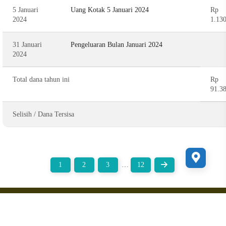
5 Januari
Uang Kotak 5 Januari 2024
Rp
2024
1.13
31 Januari
Pengeluaran Bulan Januari 2024
2024
Total dana tahun ini
Rp
91.3
Selisih / Dana Tersisa
1
2
3
…
12
Copyright 2022 sabilalhuda.com Supported by
Ciuss Creative