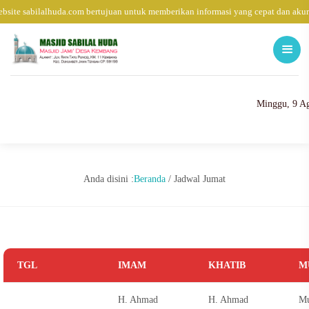
bsite sabilalhuda.com bertujuan untuk memberikan informasi yang cepat dan akur
Minggu, 9 Ag
Anda disini :
Beranda
/
Jadwal Jumat
TGL
IMAM
KHATIB
M
H. Ahmad
H. Ahmad
Mu