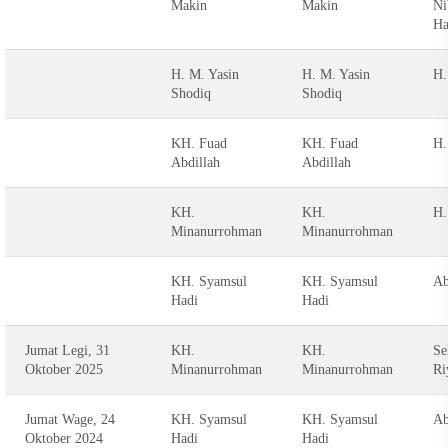
Makin
Makin
Ni
Ha
H. M. Yasin
H. M. Yasin
H.
Shodiq
Shodiq
KH. Fuad
KH. Fuad
H.
Abdillah
Abdillah
KH.
KH.
H.
Minanurrohman
Minanurrohman
KH. Syamsul
KH. Syamsul
Ab
Hadi
Hadi
Jumat Legi, 31
KH.
KH.
Se
Oktober 2025
Minanurrohman
Minanurrohman
Ri
Jumat Wage, 24
KH. Syamsul
KH. Syamsul
Ab
Oktober 2024
Hadi
Hadi