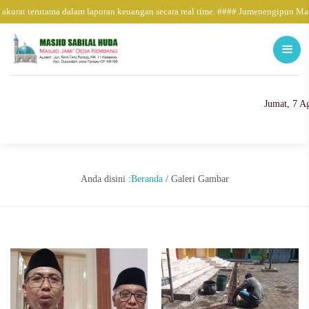
akurat terutama dalam laporan keuangan secara real time. #### Jumenengipun Mas
Jumat, 7 A
Anda disini :
Beranda
/
Galeri Gambar