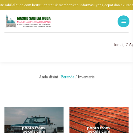
te sabilalhuda.com bertujuan untuk memberikan informasi yang cepat dan akurat 
Jumat, 7 A
Anda disini :
Beranda
/
Inventaris