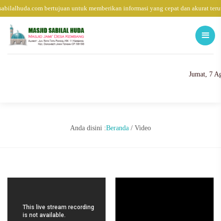
sabilalhuda.com bertujuan untuk memberikan informasi yang cepat dan akurat te
Jumat, 7 A
Anda disini :
Beranda
/
Video