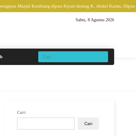
ngipun Masjid Kembang dipun Kiyati dening K. Abdul Karim, Dipun Pe
Sabtu, 8 Agustus 2026
ib
Cari
Cari