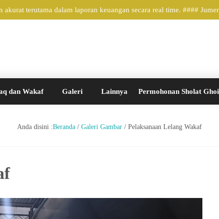
kurat terutama dalam laporan keuangan secara real time. #### Jumene
aq dan Wakaf
Galeri
Lainnya
Permohonan Sholat Gho
Anda disini :
Beranda
/
Galeri Gambar
/
Pelaksanaan Lelang Wakaf
af