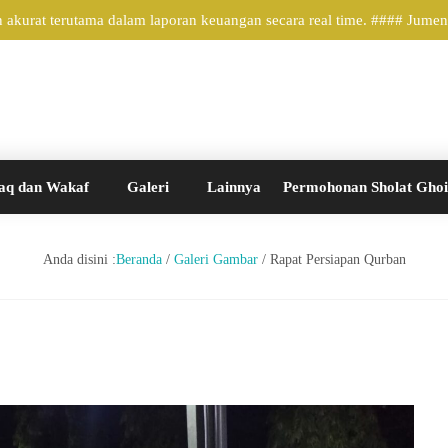
kurat terutama dalam laporan keuangan secara real time. #### Jumene
aq dan Wakaf
Galeri
Lainnya
Permohonan Sholat Gho
Anda disini :
Beranda
/
Galeri Gambar
/
Rapat Persiapan Qurban