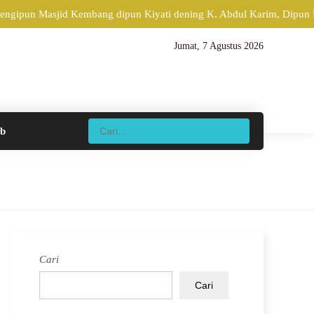
ngipun Masjid Kembang dipun Kiyati dening K. Abdul Karim, Dipun Pen
Jumat, 7 Agustus 2026
ib
Cari
Cari