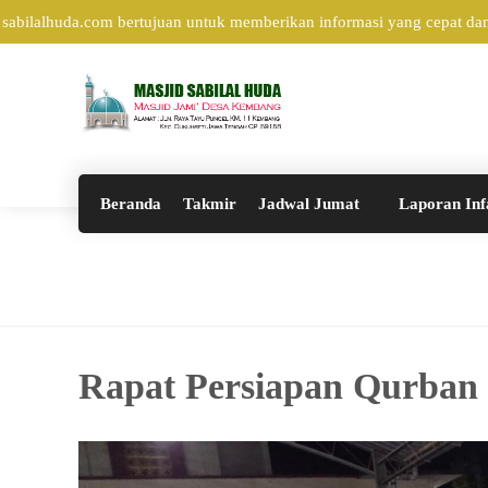
ilalhuda.com bertujuan untuk memberikan informasi yang cepat dan a
Beranda
Takmir
Jadwal Jumat
Laporan Inf
Rapat Persiapan Qurban