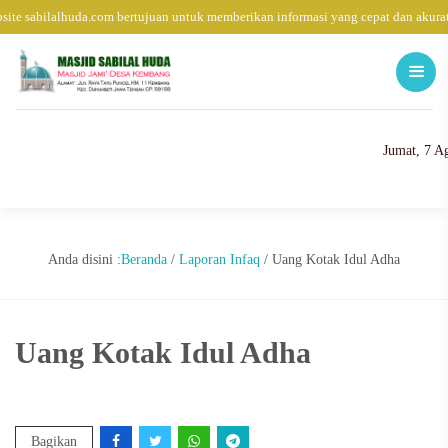
ite sabilalhuda.com bertujuan untuk memberikan informasi yang cepat dan akurat
Jumat, 7 A
Anda disini :
Beranda
/
Laporan Infaq
/
Uang Kotak Idul Adha
Uang Kotak Idul Adha
Bagikan