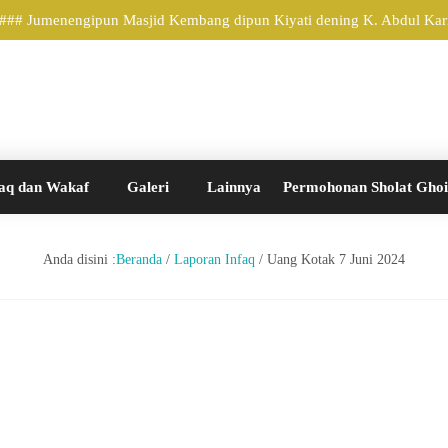
#### Jumenengipun Masjid Kembang dipun Kiyati dening K. Abdul Karim
aq dan Wakaf
Galeri
Lainnya
Permohonan Sholat Gho
Anda disini :
Beranda
/
Laporan Infaq
/
Uang Kotak 7 Juni 2024