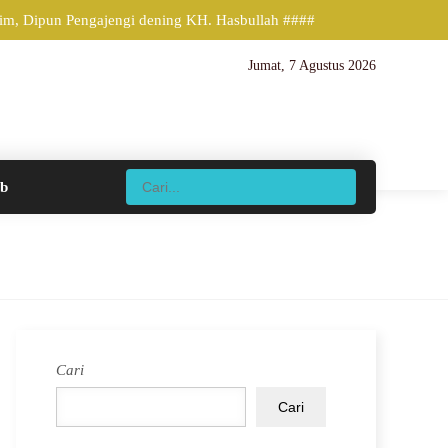
, Dipun Pengajengi dening KH. Hasbullah ####
Jumat, 7 Agustus 2026
ib
Cari
Cari