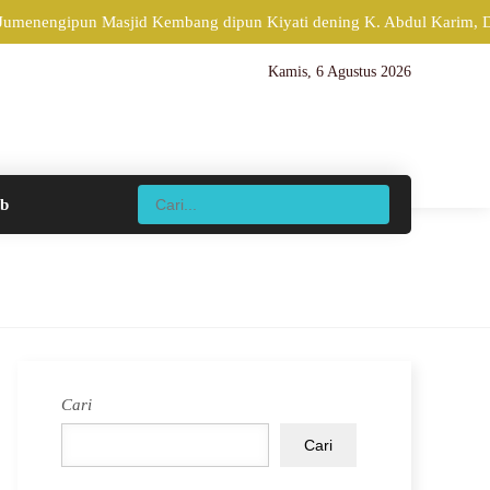
 Jumenengipun Masjid Kembang dipun Kiyati dening K. Abdul Karim, Di
Kamis, 6 Agustus 2026
ib
Cari
Cari