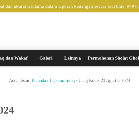
t dan akurat terutama dalam laporan keuangan secara real time. ####
aq dan Wakaf
Galeri
Lainnya
Permohonan Sholat Gho
Anda disini :
Beranda
/
Laporan Infaq
/
Uang Kotak 23 Agustus 2024
024