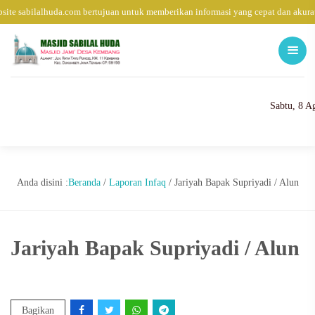
ite sabilalhuda.com bertujuan untuk memberikan informasi yang cepat dan akura
Sabtu, 8 A
Anda disini :
Beranda
/
Laporan Infaq
/
Jariyah Bapak Supriyadi / Alun
Jariyah Bapak Supriyadi / Alun
Bagikan