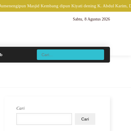
 Jumenengipun Masjid Kembang dipun Kiyati dening K. Abdul Karim, Di
Sabtu, 8 Agustus 2026
ib
Cari
Cari