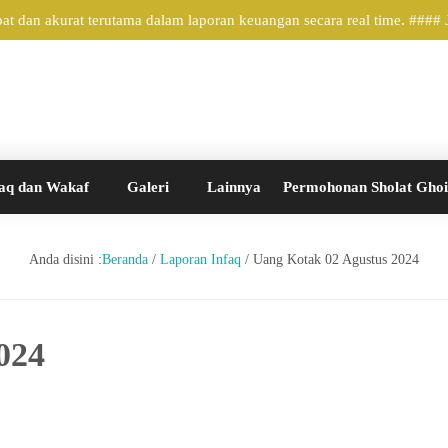
t dan akurat terutama dalam laporan keuangan secara real time. ####
aq dan Wakaf
Galeri
Lainnya
Permohonan Sholat Gho
Anda disini :
Beranda
/
Laporan Infaq
/
Uang Kotak 02 Agustus 2024
024