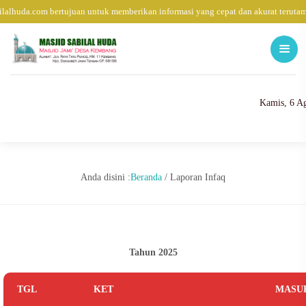
lhuda.com bertujuan untuk memberikan informasi yang cepat dan akurat terutama
Kamis, 6 A
Anda disini :
Beranda
/
Laporan Infaq
Tahun 2025
TGL
KET
MASU