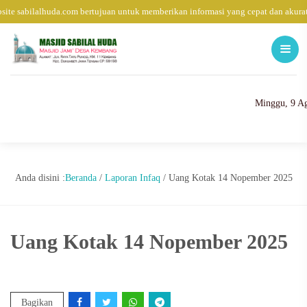
ite sabilalhuda.com bertujuan untuk memberikan informasi yang cepat dan akurat
Minggu, 9 Ag
Anda disini :
Beranda
/
Laporan Infaq
/
Uang Kotak 14 Nopember 2025
Uang Kotak 14 Nopember 2025
Bagikan