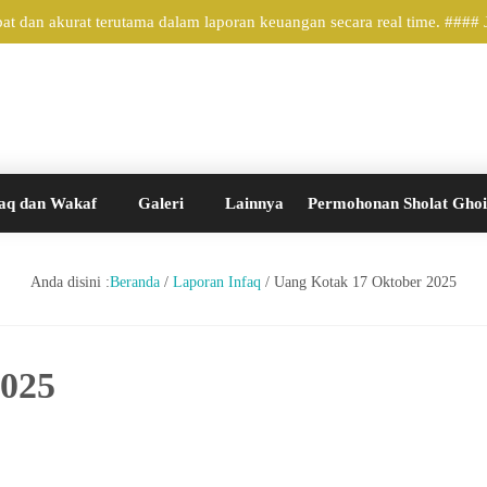
 dan akurat terutama dalam laporan keuangan secara real time. ####
aq dan Wakaf
Galeri
Lainnya
Permohonan Sholat Gho
Anda disini :
Beranda
/
Laporan Infaq
/
Uang Kotak 17 Oktober 2025
2025