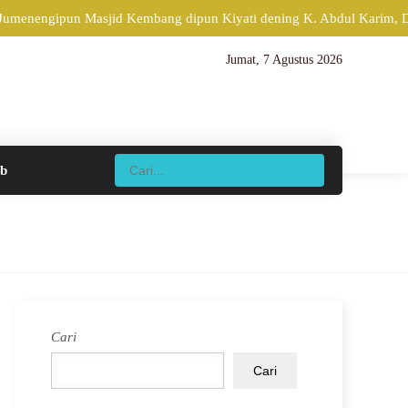
 Jumenengipun Masjid Kembang dipun Kiyati dening K. Abdul Karim, Di
Jumat, 7 Agustus 2026
ib
Cari
Cari