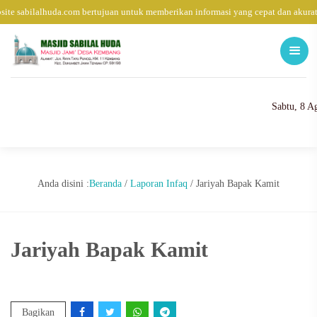
ite sabilalhuda.com bertujuan untuk memberikan informasi yang cepat dan akurat
Sabtu, 8 A
Anda disini :
Beranda
/
Laporan Infaq
/
Jariyah Bapak Kamit
Jariyah Bapak Kamit
Bagikan