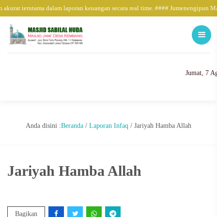
 akurat terutama dalam laporan keuangan secara real time. #### Jumenengipun M
Jumat, 7 A
Anda disini :
Beranda
/
Laporan Infaq
/
Jariyah Hamba Allah
Jariyah Hamba Allah
Bagikan