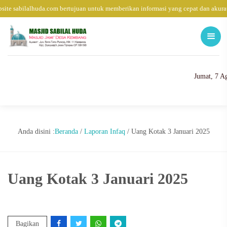
ite sabilalhuda.com bertujuan untuk memberikan informasi yang cepat dan akura
Jumat, 7 A
Anda disini :
Beranda
/
Laporan Infaq
/
Uang Kotak 3 Januari 2025
Uang Kotak 3 Januari 2025
Bagikan