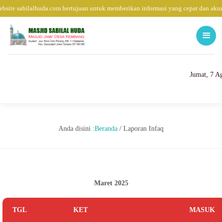
bsite sabilalhuda.com bertujuan untuk memberikan informasi yang cepat dan akur
Jumat, 7 A
Anda disini :
Beranda
/
Laporan Infaq
Maret 2025
TGL
KET
MASUK