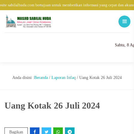
ite sabilalhuda.com bertujuan untuk memberikan informasi yang cepat dan akura
Sabtu, 8 A
Anda disini :
Beranda
/
Laporan Infaq
/
Uang Kotak 26 Juli 2024
Uang Kotak 26 Juli 2024
Bagikan