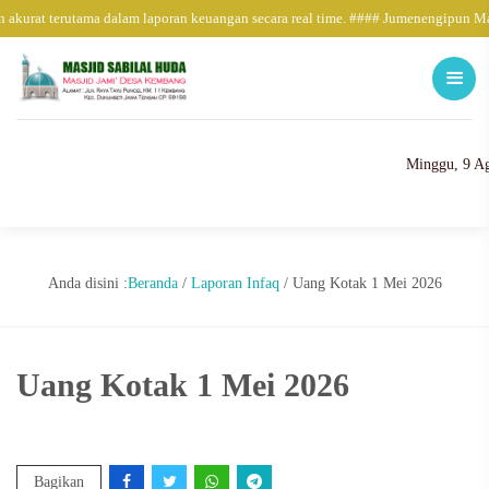
 akurat terutama dalam laporan keuangan secara real time. #### Jumenengipun M
Minggu, 9 Ag
Anda disini :
Beranda
/
Laporan Infaq
/
Uang Kotak 1 Mei 2026
Uang Kotak 1 Mei 2026
Bagikan