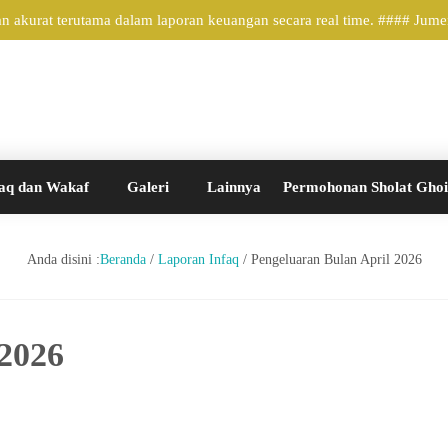
 akurat terutama dalam laporan keuangan secara real time. #### Jume
aq dan Wakaf
Galeri
Lainnya
Permohonan Sholat Gho
Anda disini :
Beranda
/
Laporan Infaq
/
Pengeluaran Bulan April 2026
 2026