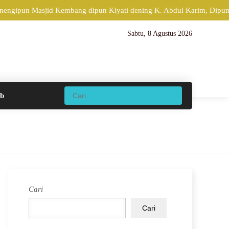
nengipun Masjid Kembang dipun Kiyati dening K. Abdul Karim, Dipun 
Sabtu, 8 Agustus 2026
ib
Cari
Cari