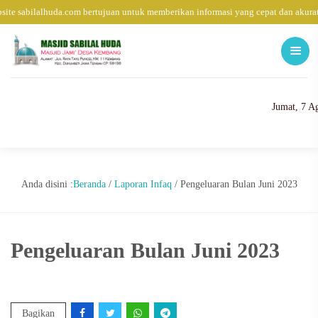
ite sabilalhuda.com bertujuan untuk memberikan informasi yang cepat dan akurat
Jumat, 7 A
Anda disini :
Beranda
/
Laporan Infaq
/
Pengeluaran Bulan Juni 2023
Pengeluaran Bulan Juni 2023
Bagikan