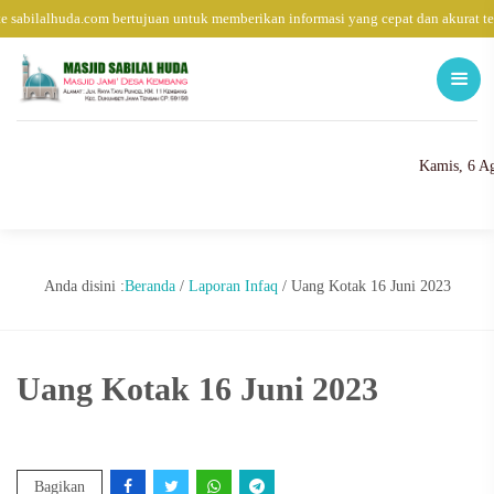
 sabilalhuda.com bertujuan untuk memberikan informasi yang cepat dan akurat t
Kamis, 6 A
Anda disini :
Beranda
/
Laporan Infaq
/
Uang Kotak 16 Juni 2023
Uang Kotak 16 Juni 2023
Bagikan