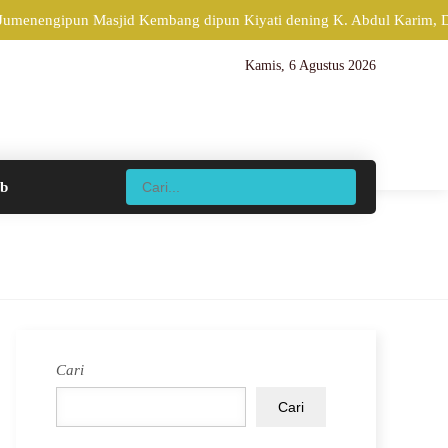
 Jumenengipun Masjid Kembang dipun Kiyati dening K. Abdul Karim, Di
Kamis, 6 Agustus 2026
ib
Cari
Cari