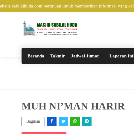
ite sabilalhuda.com bertujuan untuk memberikan informasi yang cepat
Beranda
Takmir
Jadwal Jumat
Laporan Inf
MUH NI’MAN HARIR
Bagikan