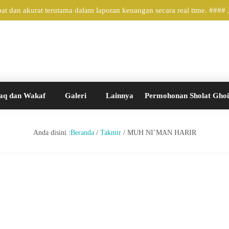
 dan akurat terutama dalam laporan keuangan secara real time. ####
aq dan Wakaf
Galeri
Lainnya
Permohonan Sholat Gho
Anda disini :
Beranda
/
Takmir
/
MUH NI’MAN HARIR