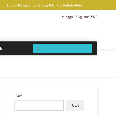
m, Dipun Pengajengi dening KH. Hasbullah ####
Minggu, 9 Agustus 2026
ib
Cari
Cari