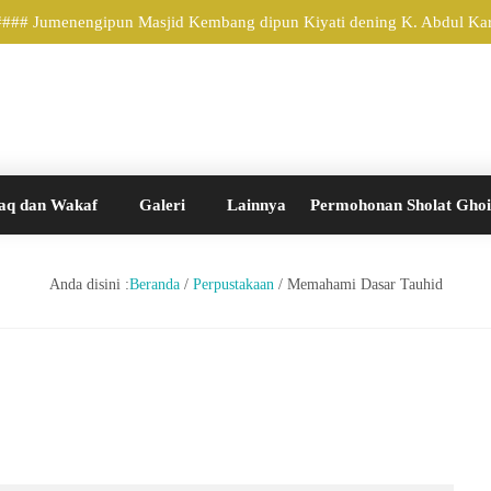
 #### Jumenengipun Masjid Kembang dipun Kiyati dening K. Abdul Kari
aq dan Wakaf
Galeri
Lainnya
Permohonan Sholat Gho
Anda disini :
Beranda
/
Perpustakaan
/
Memahami Dasar Tauhid