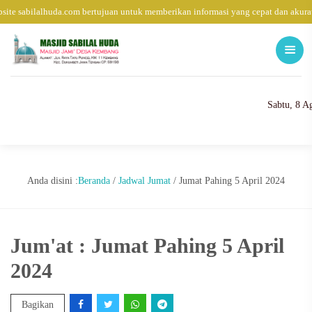
ite sabilalhuda.com bertujuan untuk memberikan informasi yang cepat dan akura
Sabtu, 8 A
Anda disini :
Beranda
/
Jadwal Jumat
/
Jumat Pahing 5 April 2024
Jum'at : Jumat Pahing 5 April
2024
Bagikan