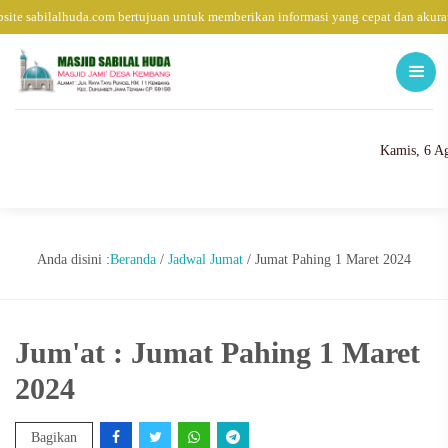
ite sabilalhuda.com bertujuan untuk memberikan informasi yang cepat dan akura
Kamis, 6 A
Anda disini :
Beranda
/
Jadwal Jumat
/
Jumat Pahing 1 Maret 2024
Jum'at : Jumat Pahing 1 Maret
2024
Bagikan