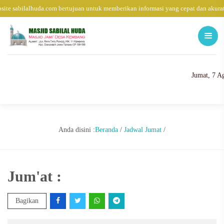
ite sabilalhuda.com bertujuan untuk memberikan informasi yang cepat dan akura
Jumat, 7 A
Anda disini :
Beranda
/
Jadwal Jumat
/
Jum'at :
Bagikan