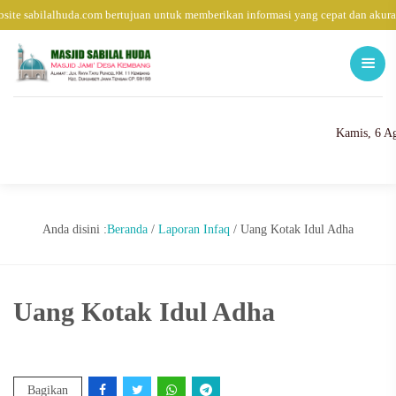
ite sabilalhuda.com bertujuan untuk memberikan informasi yang cepat dan akura
Kamis, 6 A
Anda disini :
Beranda
/
Laporan Infaq
/
Uang Kotak Idul Adha
Uang Kotak Idul Adha
Bagikan