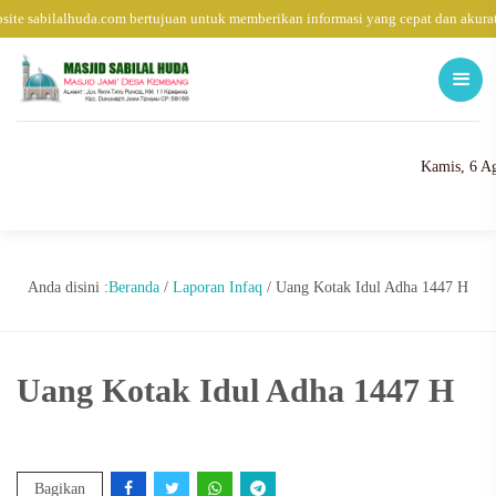
ite sabilalhuda.com bertujuan untuk memberikan informasi yang cepat dan akura
Kamis, 6 A
Anda disini :
Beranda
/
Laporan Infaq
/
Uang Kotak Idul Adha 1447 H
Uang Kotak Idul Adha 1447 H
Bagikan