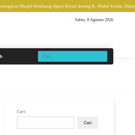
enengipun Masjid Kembang dipun Kiyati dening K. Abdul Karim, Dipun 
Sabtu, 8 Agustus 2026
ib
Cari
Cari