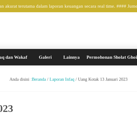
 akurat terutama dalam laporan keuangan secara real time. #### Jum
aq dan Wakaf
Galeri
Lainnya
Permohonan Sholat Gho
Anda disini :
Beranda
/
Laporan Infaq
/
Uang Kotak 13 Januari 2023
023