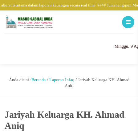
 akurat terutama dalam laporan keuangan secara real time. #### Jumenengipun Ma
Minggu, 9 Ag
Anda disini :
Beranda
/
Laporan Infaq
/
Jariyah Keluarga KH. Ahmad
Aniq
Jariyah Keluarga KH. Ahmad
Aniq