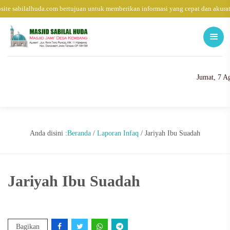
ite sabilalhuda.com bertujuan untuk memberikan informasi yang cepat dan akurat
Jumat, 7 A
Anda disini :
Beranda
/
Laporan Infaq
/
Jariyah Ibu Suadah
Jariyah Ibu Suadah
Bagikan