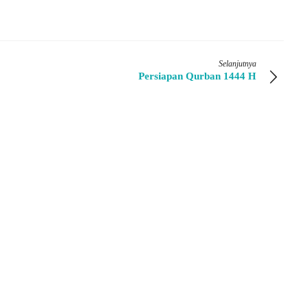
Selanjutnya
Persiapan Qurban 1444 H