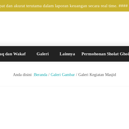
t dan akurat terutama dalam laporan keuangan secara real time. ####
aq dan Wakaf
Galeri
Lainnya
Permohonan Sholat Gho
Anda disini :
Beranda
/
Galeri Gambar
/
Galeri Kegiatan Masjid