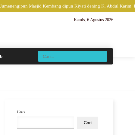
 Jumenengipun Masjid Kembang dipun Kiyati dening K. Abdul Karim, D
Kamis, 6 Agustus 2026
ib
Cari
Cari