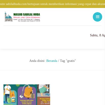
site sabilalhuda.com bertujuan untuk memberikan informasi yang cepat dan akura
Sabtu, 8 A
Anda disini :
Beranda
/
Tag "gratis"