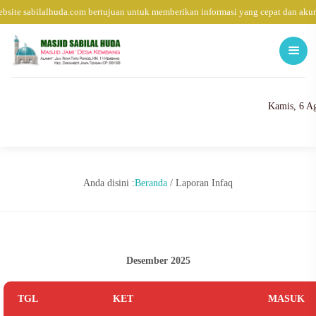
bsite sabilalhuda.com bertujuan untuk memberikan informasi yang cepat dan akur
Kamis, 6 A
Anda disini :
Beranda
/
Laporan Infaq
Desember 2025
TGL
KET
MASUK