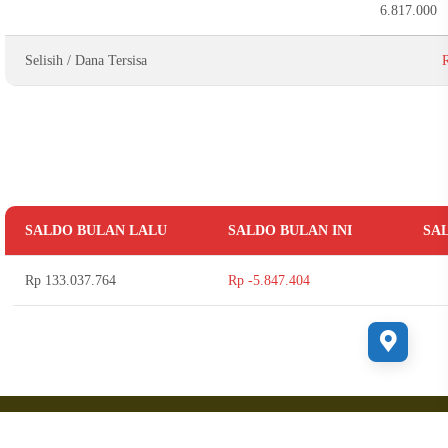
6.817.000
Selisih / Dana Tersisa
R
SALDO BULAN LALU
SALDO BULAN INI
SA
Rp 133.037.764
Rp -5.847.404
Copyright 2022 sabilalhuda.com Supported by
Ciuss Creative